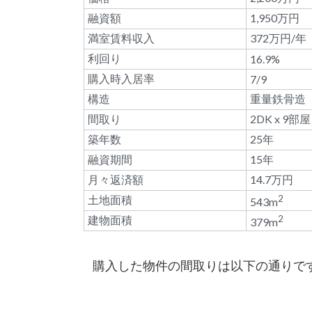
融資額
1,950万円
満室賃料収入
372万円/年
利回り
16.9%
購入時入居率
7/9
構造
重量鉄骨造
間取り
2DK x 9部屋
築年数
25年
融資期間
15年
月々返済額
14.7万円
土地面積
2
543m
建物面積
2
379m
購入した物件の間取りは以下の通りで